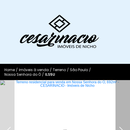
Home
/
Imóveis à venda
/
Terreno
/
São Paulo
/
Nossa Senhora do Ó
/
ILS5U