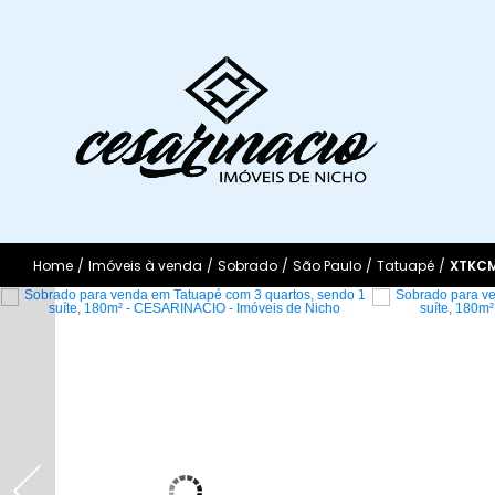
Home
/
Imóveis à venda
/
Sobrado
/
São Paulo
/
Tatuapé
/
XTKC