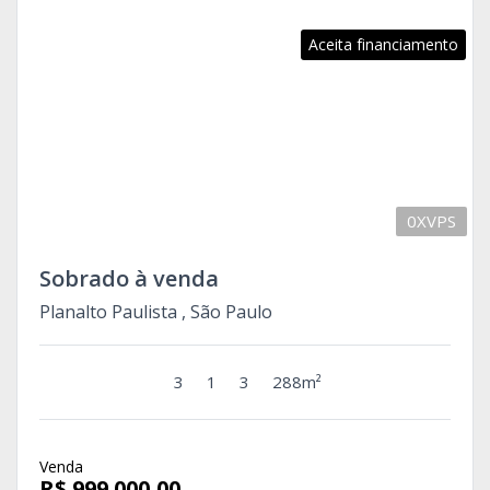
Aceita financiamento
0XVPS
Sobrado à venda
Planalto Paulista , São Paulo
3
1
3
288m²
Venda
R$ 999.000,00