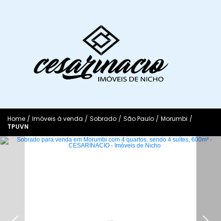
Home
/
Imóveis à venda
/
Sobrado
/
São Paulo
/
Morumbi
/
TPUVN