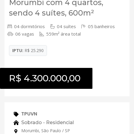
Morumbi com 4 quartos,
sendo 4 suítes, 600m²
04 dormitórios
04 suítes
05 banheiros
06 vagas
559m² área total
IPTU:
R$ 25.290
R$ 4.300.000,00
TPUVN
Sobrado - Residencial
Morumbi, São Paulo / SP