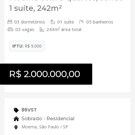
1 suíte, 242m²
03 dormitórios
01 suíte
05 banheiros
03 vagas
243m² área total
IPTU:
R$ 9.000
R$ 2.000.000,00
86VST
Sobrado - Residencial
Moema, São Paulo / SP