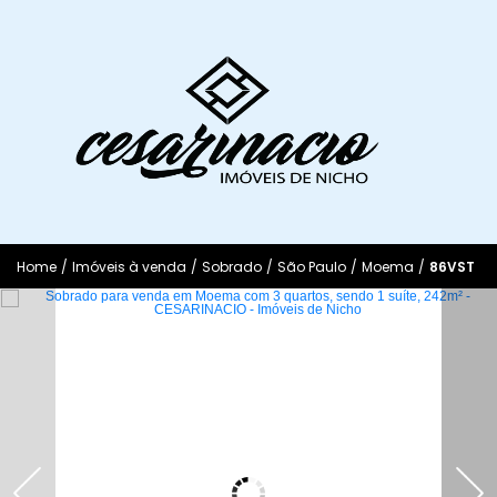
Home
/
Imóveis à venda
/
Sobrado
/
São Paulo
/
Moema
/
86VST