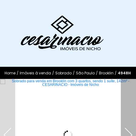
Home
/
Imóveis à venda
/
Sobrado
/
São Paulo
/
Brooklin
/
4948H