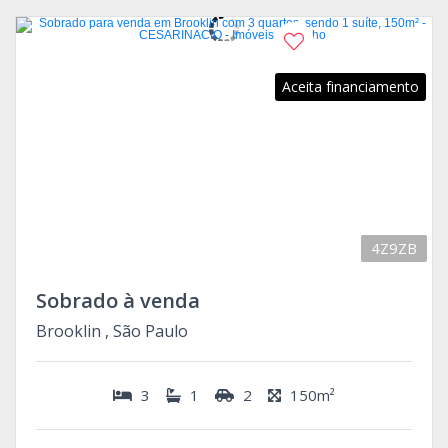
Aceita financiamento
4Z9ZB
Sobrado à venda
Brooklin , São Paulo
3
1
2
150m²