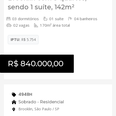
sendo 1 suíte, 142m²
03 dormitórios
01 suíte
04 banheiros
02 vagas
170m² área total
IPTU:
R$ 5.754
R$ 840.000,00
4948H
Sobrado - Residencial
Brooklin, São Paulo / SP