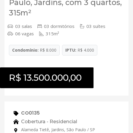
Paulo, Jardins, com 3 quartos,
315m²
03 salas
03 dormitórios
03 suítes
06 vagas
315m²
Condomínio:
R$ 8.000
IPTU:
R$ 4.000
R$ 13.500.000,00
CO0135
Cobertura - Residencial
Alameda Tietê, Jardins, São Paulo / SP