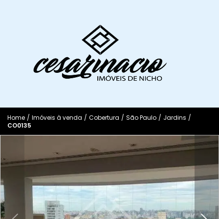
Home
/
Imóveis à venda
/
Cobertura
/
São Paulo
/
Jardins
/
CO0135