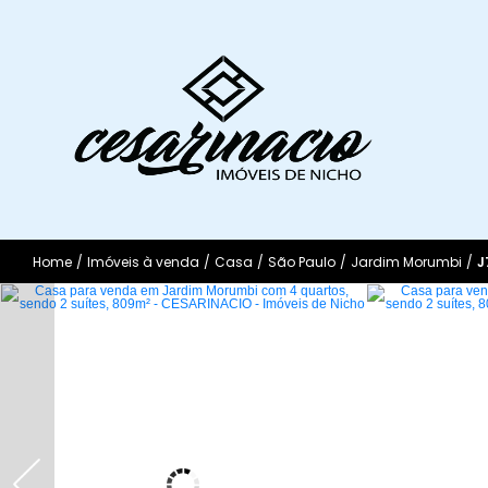
Home
/
Imóveis à venda
/
Casa
/
São Paulo
/
Jardim Morumbi
/
J