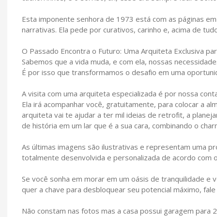
Esta imponente senhora de 1973 está com as páginas em 
narrativas. Ela pede por curativos, carinho e, acima de tud
O Passado Encontra o Futuro: Uma Arquiteta Exclusiva par
Sabemos que a vida muda, e com ela, nossas necessidades
É por isso que transformamos o desafio em uma oportunid
A visita com uma arquiteta especializada é por nossa conta
Ela irá acompanhar você, gratuitamente, para colocar a a
arquiteta vai te ajudar a ter mil ideias de retrofit, a pla
de história em um lar que é a sua cara, combinando o ch
As últimas imagens são ilustrativas e representam uma p
totalmente desenvolvida e personalizada de acordo com o 
Se você sonha em morar em um oásis de tranquilidade e ve
quer a chave para desbloquear seu potencial máximo, fale
Não constam nas fotos mas a casa possui garagem para 2 