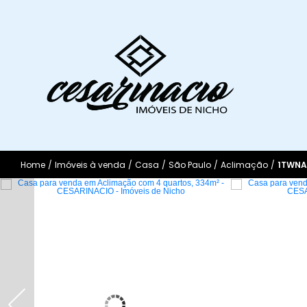
Home
/
Imóveis à venda
/
Casa
/
São Paulo
/
Aclimação
/
1TWNA