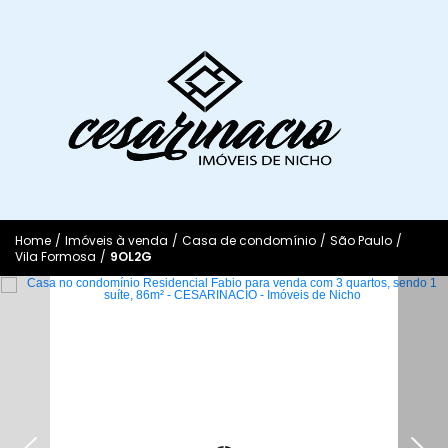
Home
/
Imóveis à venda
/
Casa de condomínio
/
São Paulo
/
Vila Formosa
/
9OL2G