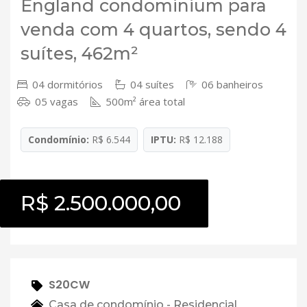
England condominium para
venda com 4 quartos, sendo 4
suítes, 462m²
04 dormitórios
04 suítes
06 banheiros
05 vagas
500m² área total
Condomínio:
R$ 6.544
IPTU:
R$ 12.188
R$ 2.500.000,00
S20CW
Casa de condomínio - Residencial