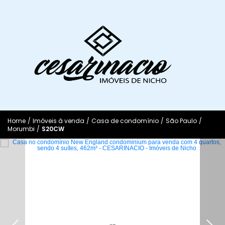
Home
/
Imóveis à venda
/
Casa de condomínio
/
São Paulo
/
Morumbi
/
S20CW