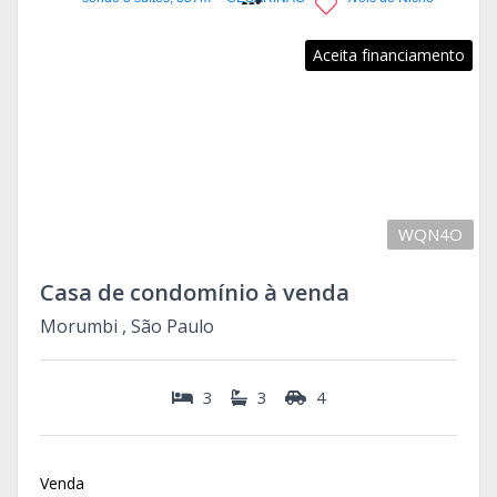
Aceita financiamento
WQN4O
Casa de condomínio à venda
Morumbi , São Paulo
3
3
4
Venda