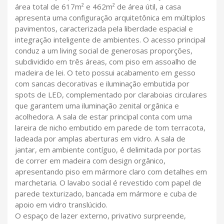
área total de 617m² e 462m² de área útil, a casa
apresenta uma configuração arquitetônica em múltiplos
pavimentos, caracterizada pela liberdade espacial e
integração inteligente de ambientes. O acesso principal
conduz a um living social de generosas proporções,
subdividido em três áreas, com piso em assoalho de
madeira de lei. O teto possui acabamento em gesso
com sancas decorativas e iluminação embutida por
spots de LED, complementado por claraboias circulares
que garantem uma iluminação zenital orgânica e
acolhedora. A sala de estar principal conta com uma
lareira de nicho embutido em parede de tom terracota,
ladeada por amplas aberturas em vidro. A sala de
jantar, em ambiente contíguo, é delimitada por portas
de correr em madeira com design orgânico,
apresentando piso em mármore claro com detalhes em
marchetaria. O lavabo social é revestido com papel de
parede texturizado, bancada em mármore e cuba de
apoio em vidro translúcido.
O espaço de lazer externo, privativo surpreende,