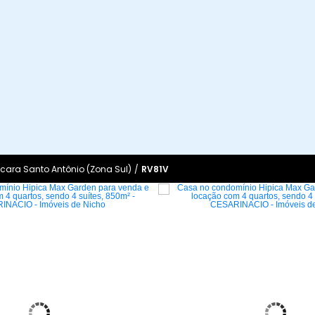
ara Santo Antônio (Zona Sul)
/
RV81V