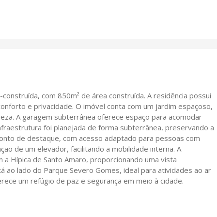
construída, com 850m² de área construída. A residência possui
conforto e privacidade. O imóvel conta com um jardim espaçoso,
reza. A garagem subterrânea oferece espaço para acomodar
infraestrutura foi planejada de forma subterrânea, preservando a
m ponto de destaque, com acesso adaptado para pessoas com
ação de um elevador, facilitando a mobilidade interna. A
com a Hípica de Santo Amaro, proporcionando uma vista
stá ao lado do Parque Severo Gomes, ideal para atividades ao ar
oferece um refúgio de paz e segurança em meio à cidade.