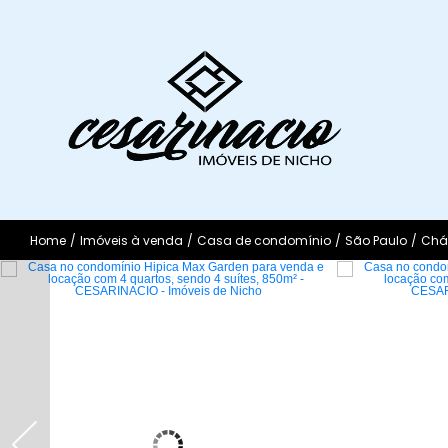
Home
/
Imóveis à venda
/
Casa de condomínio
/
São Paulo
/
Chác