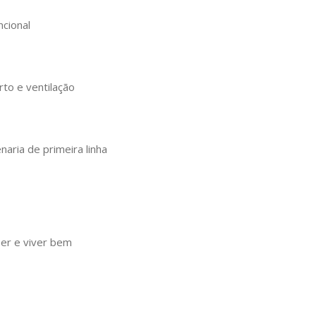
ncional
rto e ventilação
aria de primeira linha
ber e viver bem