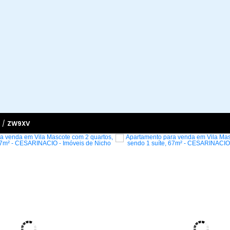
/
ZW9XV