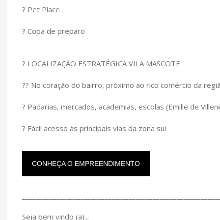
? Pet Place
? Copa de preparo
? LOCALIZAÇÃO ESTRATÉGICA VILA MASCOTE
?? No coração do bairro, próximo ao rico comércio da regi
? Padarias, mercados, academias, escolas (Emilie de Vill
? Fácil acesso às principais vias da zona sul
CONHEÇA O EMPREENDIMENTO
_________________________________________________________
Seja bem vindo (a)...