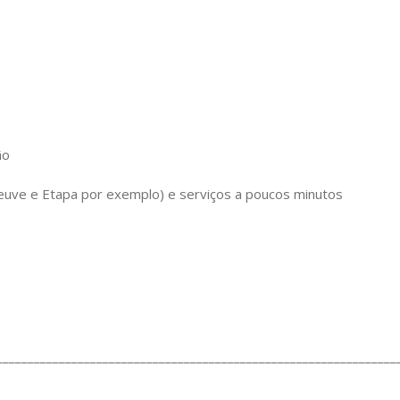
ão
eneuve e Etapa por exemplo) e serviços a poucos minutos
________________________________________________________________