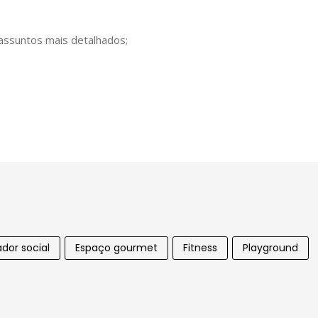
 assuntos mais detalhados;
ador social
Espaço gourmet
Fitness
Playground