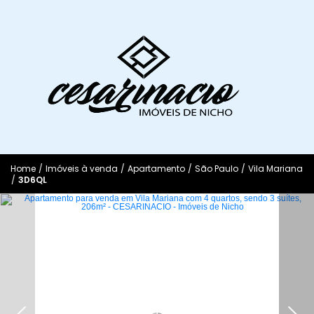
Home
/
Imóveis à venda
/
Apartamento
/
São Paulo
/
Vila Mariana
/
3D6QL