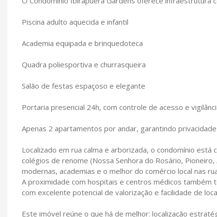
O Condomínio Ibirapuera Gardens oferece infraestrutura c
Piscina adulto aquecida e infantil
Academia equipada e brinquedoteca
Quadra poliesportiva e churrasqueira
Salão de festas espaçoso e elegante
Portaria presencial 24h, com controle de acesso e vigilânc
Apenas 2 apartamentos por andar, garantindo privacidade 
Localizado em rua calma e arborizada, o condomínio está 
colégios de renome (Nossa Senhora do Rosário, Pioneiro, 
modernas, academias e o melhor do comércio local nas rua
A proximidade com hospitais e centros médicos também tor
com excelente potencial de valorização e facilidade de loc
Este imóvel reúne o que há de melhor: localização estraté