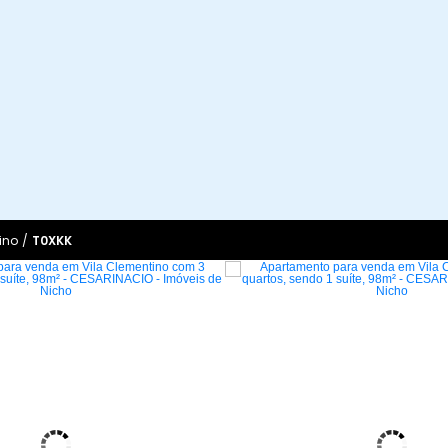
ino
/
T0XKK