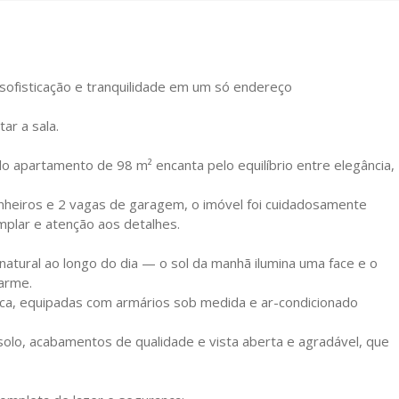
sofisticação e tranquilidade em um só endereço
ar a sala.
lo apartamento de 98 m² encanta pelo equilíbrio entre elegância,
banheiros e 2 vagas de garagem, o imóvel foi cuidadosamente
mplar e atenção aos detalhes.
atural ao longo do dia — o sol da manhã ilumina uma face e o
harme.
ica, equipadas com armários sob medida e ar-condicionado
olo, acabamentos de qualidade e vista aberta e agradável, que