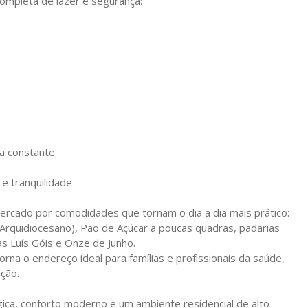
ompleta de lazer e segurança:
ia constante
e tranquilidade
cercado por comodidades que tornam o dia a dia mais prático:
Arquidiocesano), Pão de Açúcar a poucas quadras, padarias
s Luís Góis e Onze de Junho.
na o endereço ideal para famílias e profissionais da saúde,
ação.
gica, conforto moderno e um ambiente residencial de alto