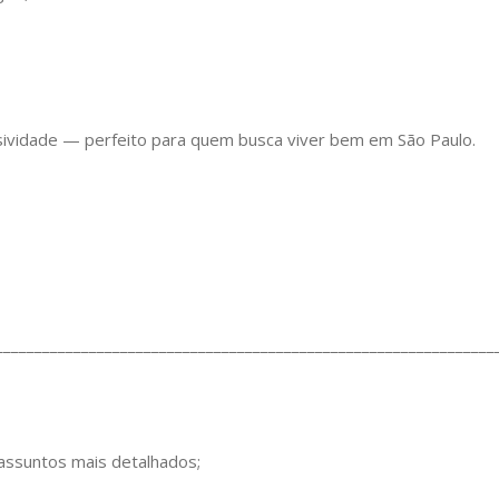
usividade — perfeito para quem busca viver bem em São Paulo.
________________________________________________________________
 assuntos mais detalhados;