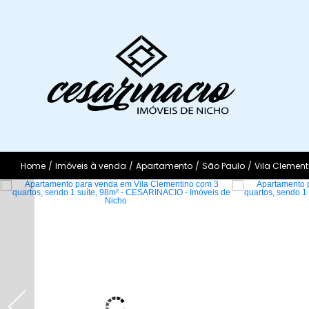
Home
/
Imóveis à venda
/
Apartamento
/
São Paulo
/
Vila Clement