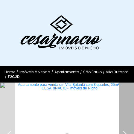
Home
/
Imóveis à venda
/
Apartamento
/
São Paulo
/
Vila Butantã
/
F2C2D