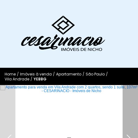
Home
/
Imóveis à venda
/
Apartamento
/
São Paulo
/
Vila Andrade
/
YEBBG