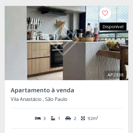
Disponível
AP2338
Apartamento à venda
Vila Anastácio , São Paulo
3
1
2
92m²