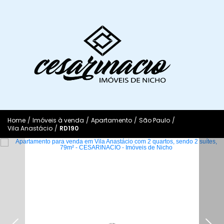
Home
/
Imóveis à venda
/
Apartamento
/
São Paulo
/
Vila Anastácio
/
RD190