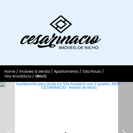
Home
/
Imóveis à venda
/
Apartamento
/
São Paulo
/
Vila Anastácio
/
INHJC