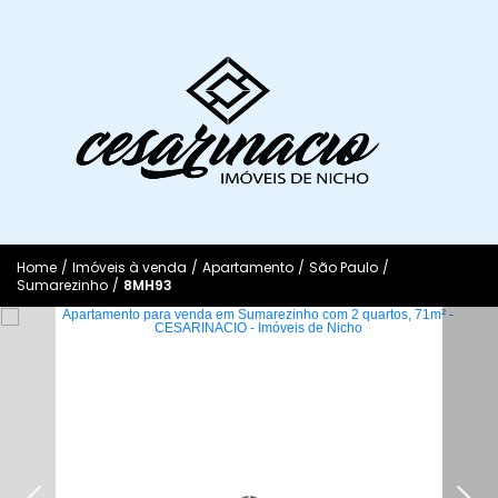
Home
/
Imóveis à venda
/
Apartamento
/
São Paulo
/
Sumarezinho
/
8MH93