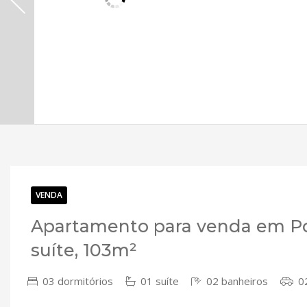
VENDA
Apartamento para venda em Po
suíte, 103m²
03 dormitórios
01 suíte
02 banheiros
02