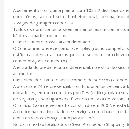
Apartamento com ótima planta, com 103m2 distribuídos em
dormitórios, sendo 1 suíte, banheiro social, cozinha, área
2 vagas de garagem cobertas.
Todos os dormitórios possem armários, assim com a coz
há dois armários roupeiros.
O apartamento possui ar-condicionado.
O Condomínio oferece como lazer: playground completo, sa
estão a academia, a churrasqueira, o solarium com chuveir
comemorações com estilo).
A entrada do prédio é outro diferencial, no estilo clássi
acolhedor.
Cada elevador (tanto o social como o de serviços) atende
A portaria é 24h e presencial, com funcionários terceiriza
moradores, entrada com dois portões (estilo gaiola), e o
de segurança são rigorosos, fazendo do Casa de Verona 
O Edifício Casa de Verona foi construído em 2002, e está 
Ao redor há uma infinidade de serviços, como bares, resta
e outros vários serviço, tudo para ir a pé!
No bairro estão localizados o Sesc Pompéia, o Shopping Bo