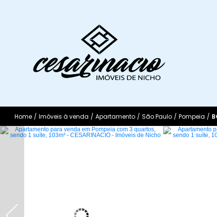
Home
/
Imóveis à venda
/
Apartamento
/
São Paulo
/
Pompeia
/
B