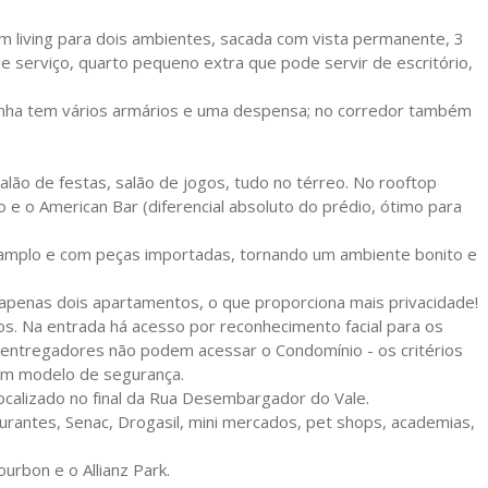
 living para dois ambientes, sacada com vista permanente, 3
 de serviço, quarto pequeno extra que pode servir de escritório,
inha tem vários armários e uma despensa; no corredor também
lão de festas, salão de jogos, tudo no térreo. No rooftop
o e o American Bar (diferencial absoluto do prédio, ótimo para
co, amplo e com peças importadas, tornando um ambiente bonito e
 apenas dois apartamentos, o que proporciona mais privacidade!
dos. Na entrada há acesso por reconhecimento facial para os
s entregadores não podem acessar o Condomínio - os critérios
um modelo de segurança.
localizado no final da Rua Desembargador do Vale.
urantes, Senac, Drogasil, mini mercados, pet shops, academias,
urbon e o Allianz Park.