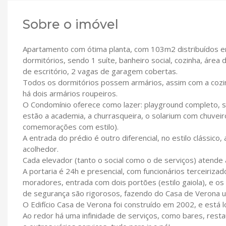
Sobre o imóvel
Apartamento com ótima planta, com 103m2 distribuídos em
dormitórios, sendo 1 suíte, banheiro social, cozinha, áre
de escritório, 2 vagas de garagem cobertas.
Todos os dormitórios possem armários, assim com a coz
há dois armários roupeiros.
O Condomínio oferece como lazer: playground completo, sa
estão a academia, a churrasqueira, o solarium com chuveir
comemorações com estilo).
A entrada do prédio é outro diferencial, no estilo clássi
acolhedor.
Cada elevador (tanto o social como o de serviços) atende
A portaria é 24h e presencial, com funcionários terceiriza
moradores, entrada com dois portões (estilo gaiola), e o
de segurança são rigorosos, fazendo do Casa de Verona 
O Edifício Casa de Verona foi construído em 2002, e está 
Ao redor há uma infinidade de serviços, como bares, resta