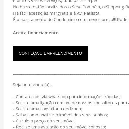
e outros vários serviços, tudo para ir a pé!
No bairro estão localizados o Sesc Pompéia, o Shopping Bo
Há fácil acesso às marginais e à Av. Paulista.
É o apartamento do Condomínio com menor preço!!! Pode c
Aceita financiamento.
CONHEÇA O EMPREENDIMENTO
_________________________________________________________
Seja bem vindo (a)...
- Contate-nos via whatsapp para informações rápidas;
- Solicite uma ligação com um de nossos consultores para
- Solicite uma consultoria dedicada;
- Saiba como analizar o imóvel dos seus sonhos;
- Calcule o preço do seu imóvel;
- Realize uma avaliação do seu imóvel conosco;