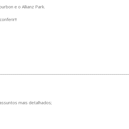
urbon e o Allianz Park.
onferir!!
________________________________________________________________
 assuntos mais detalhados;