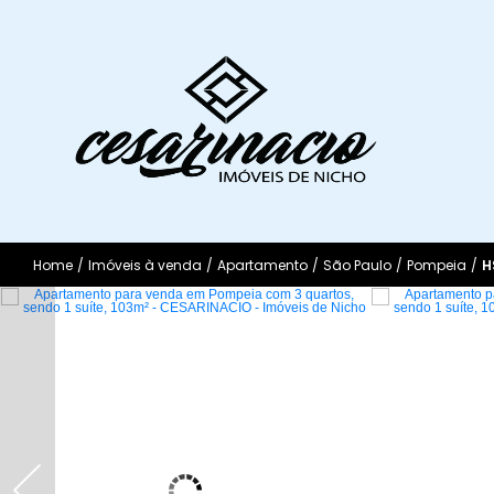
Home
/
Imóveis à venda
/
Apartamento
/
São Paulo
/
Pompeia
/
H