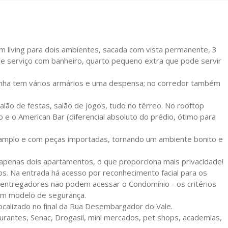
 living para dois ambientes, sacada com vista permanente, 3
a de serviço com banheiro, quarto pequeno extra que pode servir
inha tem vários armários e uma despensa; no corredor também
lão de festas, salão de jogos, tudo no térreo. No rooftop
o e o American Bar (diferencial absoluto do prédio, ótimo para
co, amplo e com peças importadas, tornando um ambiente bonito e
 apenas dois apartamentos, o que proporciona mais privacidade!
dos. Na entrada há acesso por reconhecimento facial para os
s entregadores não podem acessar o Condomínio - os critérios
um modelo de segurança.
localizado no final da Rua Desembargador do Vale.
urantes, Senac, Drogasil, mini mercados, pet shops, academias,