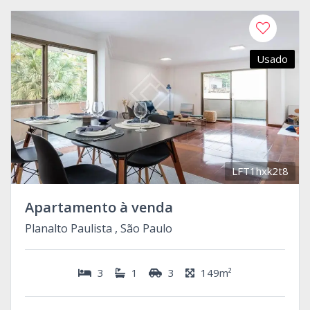
Usado
LFT1hxk2t8
Apartamento à venda
Planalto Paulista , São Paulo
3
1
3
149m²