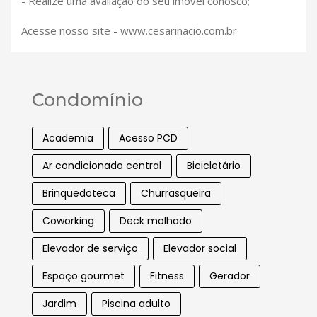
- Realize uma avaliação do seu imóvel conosco;
Acesse nosso site - www.cesarinacio.com.br
Condomínio
Academia
Acesso PCD
Ar condicionado central
Bicicletário
Brinquedoteca
Churrasqueira
Coworking
Deck molhado
Elevador de serviço
Elevador social
Espaço gourmet
Fitness
Gerador
Jardim
Piscina adulto