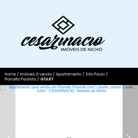
Home
/
Imóveis à venda
/
Apartamento
/
São Paulo
/
Planalto Paulista
/
GOLRT