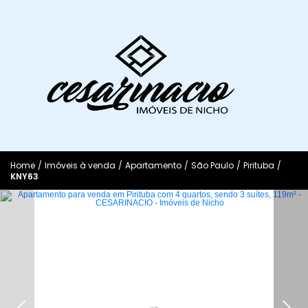
Home
/
Imóveis à venda
/
Apartamento
/
São Paulo
/
Pirituba
/
KNY63