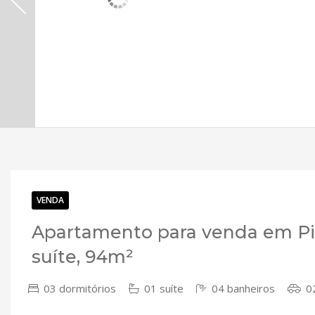
VENDA
Apartamento para venda em Pin
suíte, 94m²
03 dormitórios
01 suíte
04 banheiros
02