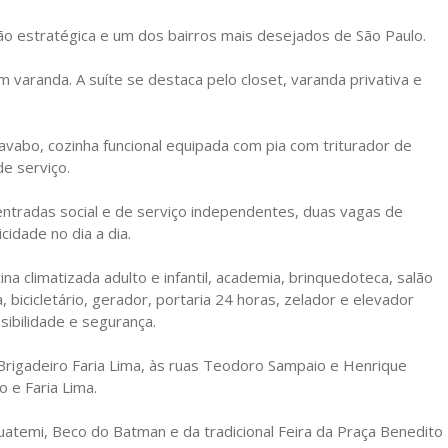
ão estratégica e um dos bairros mais desejados de São Paulo.
 varanda. A suíte se destaca pelo closet, varanda privativa e
lavabo, cozinha funcional equipada com pia com triturador de
e serviço.
ntradas social e de serviço independentes, duas vagas de
idade no dia a dia.
a climatizada adulto e infantil, academia, brinquedoteca, salão
 bicicletário, gerador, portaria 24 horas, zelador e elevador
sibilidade e segurança.
 Brigadeiro Faria Lima, às ruas Teodoro Sampaio e Henrique
 e Faria Lima.
atemi, Beco do Batman e da tradicional Feira da Praça Benedito