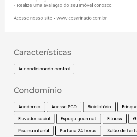
- Realize uma avaliação do seu imóvel conosco;
Acesse nosso site - www.cesarinacio.com.br
Características
Ar condicionado central
Condomínio
Academia
Acesso PCD
Bicicletário
Brinqu
Elevador social
Espaço gourmet
Fitness
G
Piscina infantil
Portaria 24 horas
Salão de fest