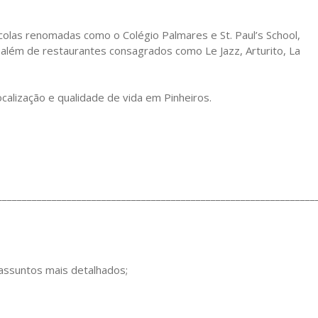
colas renomadas como o Colégio Palmares e St. Paul’s School,
, além de restaurantes consagrados como Le Jazz, Arturito, La
alização e qualidade de vida em Pinheiros.
________________________________________________________________
 assuntos mais detalhados;