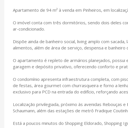
Apartamento de 94 m² à venda em Pinheiros, em localizaç
O imóvel conta com três dormitórios, sendo dois deles com
ar-condicionado.
Dispõe ainda de banheiro social, living amplo com sacada, 
alimentos, além de área de serviço, despensa e banheiro d
O apartamento é repleto de armários planejados, possui e
garagem e depósito privativo, oferecendo conforto e pratic
O condomínio apresenta infraestrutura completa, com piscin
de festas, área gourmet com churrasqueira e forno a lenha,
exclusivo para PCD na entrada do edifício, reforçando aces
Localização privilegiada, próximo às avenidas Rebouças e
Schaumann, além das estações de metrô Fradique Coutinho
Está a poucos minutos do Shopping Eldorado, Shopping Igu