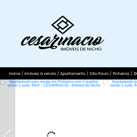
Home
/
Imóveis à venda
/
Apartamento
/
São Paulo
/
Pinheiros
/
O