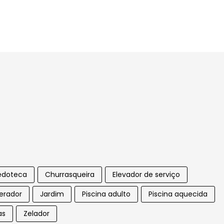
edoteca
Churrasqueira
Elevador de serviço
erador
Jardim
Piscina adulto
Piscina aquecida
as
Zelador