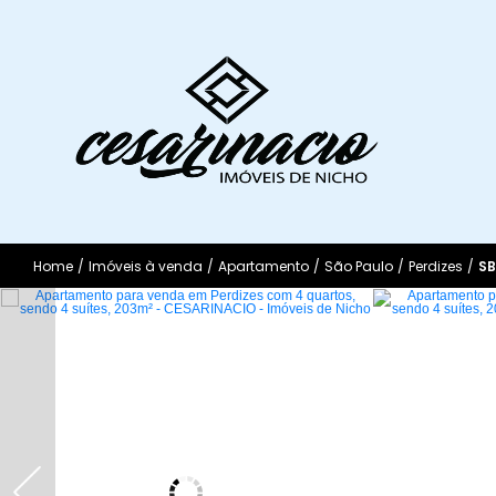
Home
/
Imóveis à venda
/
Apartamento
/
São Paulo
/
Perdizes
/
S