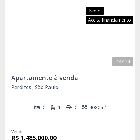
Novo
Aceita financiamento
D4YP4
Apartamento à venda
Perdizes , São Paulo
2
1
2
4082m²
Venda
R$ 1.485.000,00