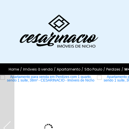
Home
/
Imóveis à venda
/
Apartamento
/
São Paulo
/
Perdizes
/
M