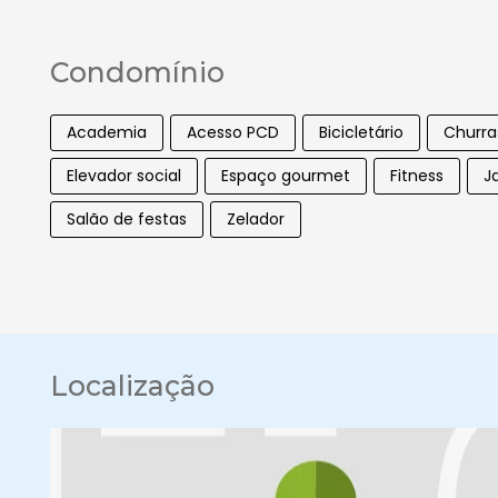
Condomínio
Academia
Acesso PCD
Bicicletário
Churra
Elevador social
Espaço gourmet
Fitness
J
Salão de festas
Zelador
Localização