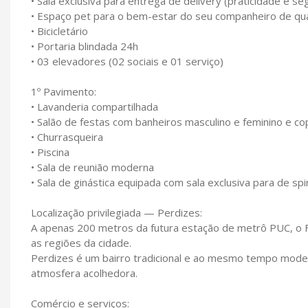
• Sala exclusiva para entrega de delivery (praticidade e se
• Espaço pet para o bem-estar do seu companheiro de qu
• Bicicletário
• Portaria blindada 24h
• 03 elevadores (02 sociais e 01 serviço)
1º Pavimento:
• Lavanderia compartilhada
• Salão de festas com banheiros masculino e feminino e c
• Churrasqueira
• Piscina
• Sala de reunião moderna
• Sala de ginástica equipada com sala exclusiva para de spi
Localização privilegiada — Perdizes:
A apenas 200 metros da futura estação de metrô PUC, o Fo
as regiões da cidade.
Perdizes é um bairro tradicional e ao mesmo tempo moder
atmosfera acolhedora.
Comércio e serviços: