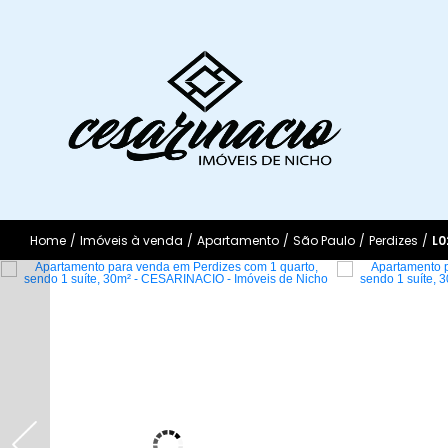
Home
/
Imóveis à venda
/
Apartamento
/
São Paulo
/
Perdizes
/
L0