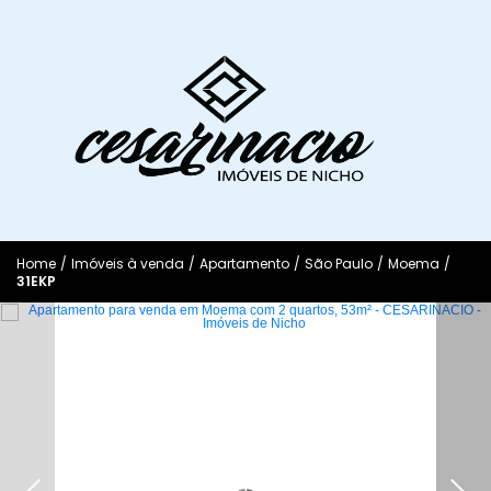
Home
/
Imóveis à venda
/
Apartamento
/
São Paulo
/
Moema
/
31EKP