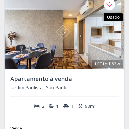
Usado
LFT1pth63w
Apartamento à venda
Jardim Paulista , São Paulo
2
1
1
90m²
Venda