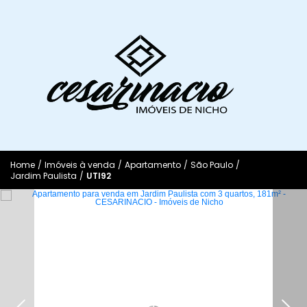
Home
/
Imóveis à venda
/
Apartamento
/
São Paulo
/
Jardim Paulista
/
UTI92