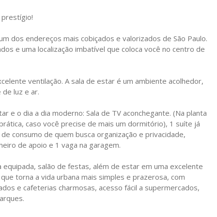
prestígio!
um dos endereços mais cobiçados e valorizados de São Paulo.
s e uma localização imbatível que coloca você no centro de
celente ventilação. A sala de estar é um ambiente acolhedor,
de luz e ar.
ar e o dia a dia moderno: Sala de TV aconchegante. (Na planta
 prática, caso você precise de mais um dormitório), 1 suíte já
o de consumo de quem busca organização e privacidade,
nheiro de apoio e 1 vaga na garagem.
 equipada, salão de festas, além de estar em uma excelente
o que torna a vida urbana mais simples e prazerosa, com
dos e cafeterias charmosas, acesso fácil a supermercados,
parques.