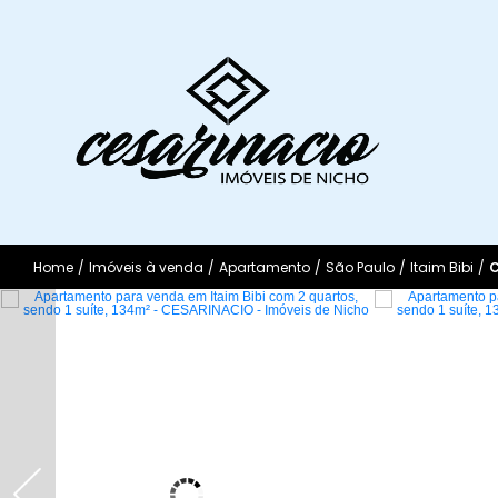
Home
/
Imóveis à venda
/
Apartamento
/
São Paulo
/
Itaim Bibi
/