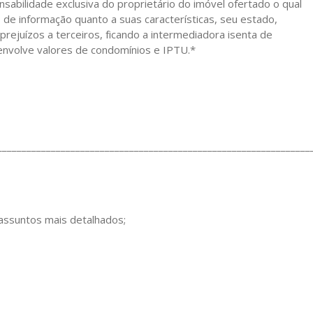
sabilidade exclusiva do proprietário do imóvel ofertado o qual
 de informação quanto a suas características, seu estado,
ejuízos a terceiros, ficando a intermediadora isenta de
 envolve valores de condomínios e IPTU.*
________________________________________________________________
 assuntos mais detalhados;