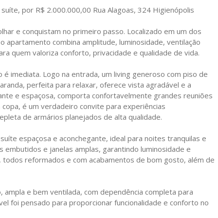
uíte, por R$ 2.000.000,00 Rua Alagoas, 324 Higienópolis
olhar e conquistam no primeiro passo. Localizado em um dos
 o apartamento combina amplitude, luminosidade, ventilação
ara quem valoriza conforto, privacidade e qualidade de vida.
 é imediata. Logo na entrada, um living generoso com piso de
anda, perfeita para relaxar, oferece vista agradável e a
legante e espaçosa, comporta confortavelmente grandes reuniões
à copa, é um verdadeiro convite para experiências
repleta de armários planejados de alta qualidade.
íte espaçosa e aconchegante, ideal para noites tranquilas e
 embutidos e janelas amplas, garantindo luminosidade e
suíte, todos reformados e com acabamentos de bom gosto, além de
iço, ampla e bem ventilada, com dependência completa para
óvel foi pensado para proporcionar funcionalidade e conforto no