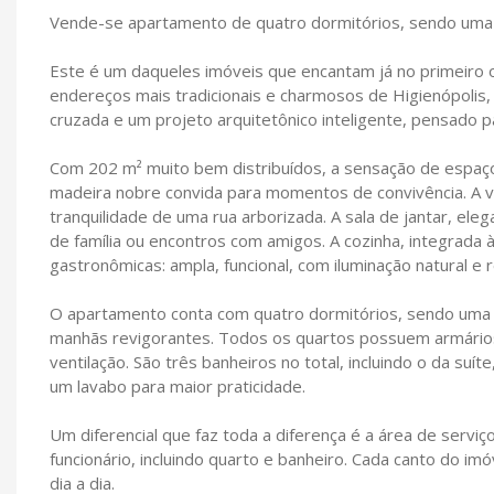
Vende-se apartamento de quatro dormitórios, sendo uma s
Este é um daqueles imóveis que encantam já no primeiro 
endereços mais tradicionais e charmosos de Higienópolis,
cruzada e um projeto arquitetônico inteligente, pensado p
Com 202 m² muito bem distribuídos, a sensação de espaço
madeira nobre convida para momentos de convivência. A var
tranquilidade de uma rua arborizada. A sala de jantar, e
de família ou encontros com amigos. A cozinha, integrada 
gastronômicas: ampla, funcional, com iluminação natural e 
O apartamento conta com quatro dormitórios, sendo uma su
manhãs revigorantes. Todos os quartos possuem armários
ventilação. São três banheiros no total, incluindo o da 
um lavabo para maior praticidade.
Um diferencial que faz toda a diferença é a área de serv
funcionário, incluindo quarto e banheiro. Cada canto do im
dia a dia.