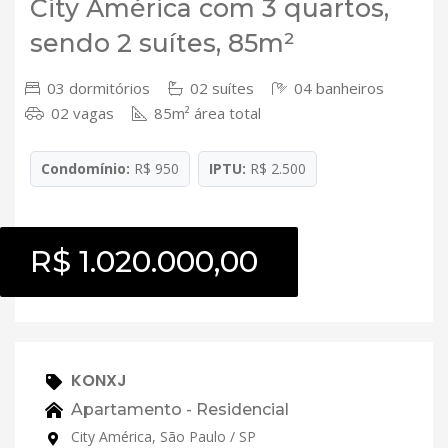
City América com 3 quartos,
sendo 2 suítes, 85m²
03 dormitórios
02 suítes
04 banheiros
02 vagas
85m² área total
Condomínio:
R$ 950
IPTU:
R$ 2.500
R$ 1.020.000,00
KONXJ
Apartamento - Residencial
City América, São Paulo / SP