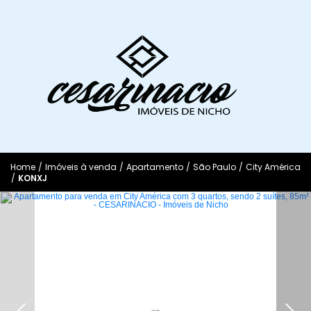
Home
/
Imóveis à venda
/
Apartamento
/
São Paulo
/
City América
/
KONXJ