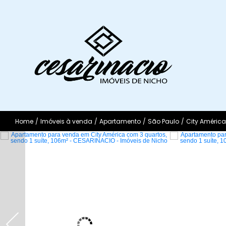
Home
/
Imóveis à venda
/
Apartamento
/
São Paulo
/
City América