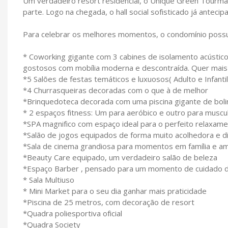
Um verdadeiro resort residencial, o Unique Green Tourma
parte. Logo na chegada, o hall social sofisticado já antec
Para celebrar os melhores momentos, o condomínio possui
* Coworking gigante com 3 cabines de isolamento acústico 
gostosos com mobília moderna e descontraída. Quer mai
*5 Salões de festas temáticos e luxuosos( Adulto e Infantil
*4 Churrasqueiras decoradas com o que à de melhor
*Brinquedoteca decorada com uma piscina gigante de boli
* 2 espaços fitness: Um para aeróbico e outro para musc
*SPA magnifico com espaço ideal para o perfeito relaxam
*Salão de jogos equipados de forma muito acolhedora e di
*Sala de cinema grandiosa para momentos em família e a
*Beauty Care equipado, um verdadeiro salão de beleza
*Espaço Barber , pensado para um momento de cuidado d
* Sala Multiuso
* Mini Market para o seu dia ganhar mais praticidade
*Piscina de 25 metros, com decoração de resort
*Quadra poliesportiva oficial
*Quadra Society