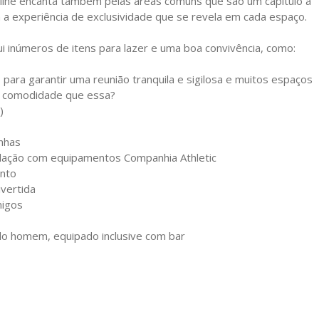
line encanta também pelas áreas comuns que são um capítulo à
ipa a experiência de exclusividade que se revela em cada espaço.
 inúmeros de itens para lazer e uma boa convivência, como:
para garantir uma reunião tranquila e sigilosa e muitos espaços
s comodidade que essa?
)
nhas
ulação com equipamentos Companhia Athletic
ento
vertida
migos
o homem, equipado inclusive com bar