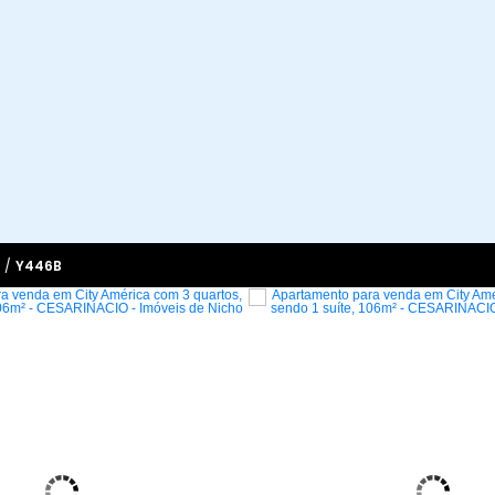
/
Y446B