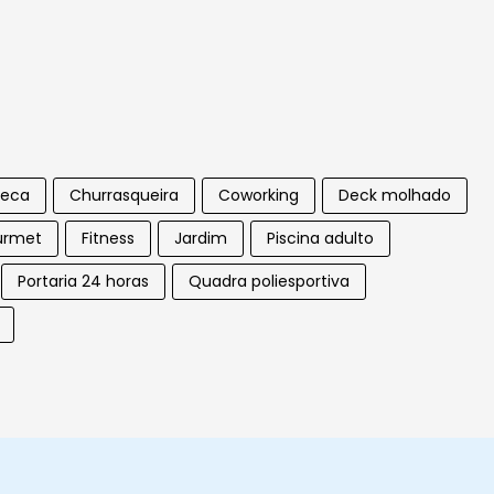
teca
Churrasqueira
Coworking
Deck molhado
urmet
Fitness
Jardim
Piscina adulto
Portaria 24 horas
Quadra poliesportiva