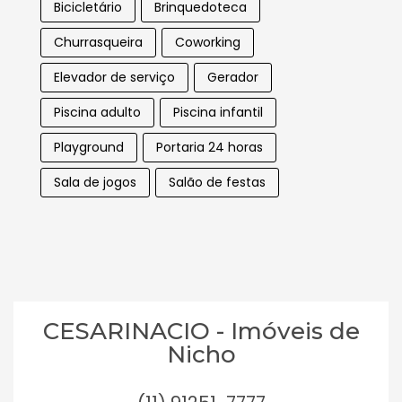
Bicicletário
Brinquedoteca
Churrasqueira
Coworking
Elevador de serviço
Gerador
Piscina adulto
Piscina infantil
Playground
Portaria 24 horas
Sala de jogos
Salão de festas
CESARINACIO - Imóveis de
Nicho