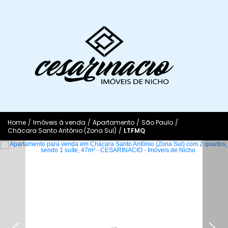
Home
/
Imóveis à venda
/
Apartamento
/
São Paulo
/
Chácara Santo Antônio (Zona Sul)
/
LTFMQ