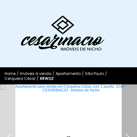
Home
/
Imóveis à venda
/
Apartamento
/
São Paulo
/
Cerqueira César
/
8RWQZ