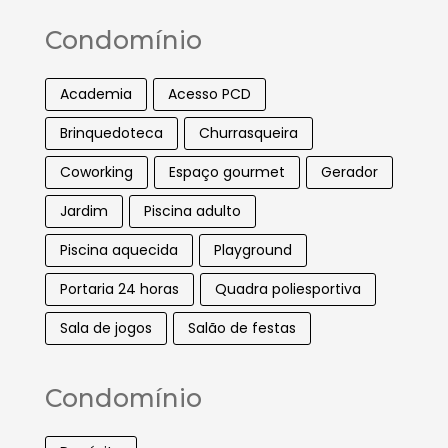
Condomínio
Academia
Acesso PCD
Brinquedoteca
Churrasqueira
Coworking
Espaço gourmet
Gerador
Jardim
Piscina adulto
Piscina aquecida
Playground
Portaria 24 horas
Quadra poliesportiva
Sala de jogos
Salão de festas
Condomínio