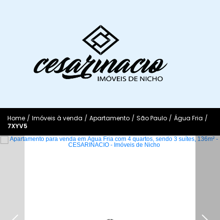
Home
/
Imóveis à venda
/
Apartamento
/
São Paulo
/
Água Fria
/
7XYV5