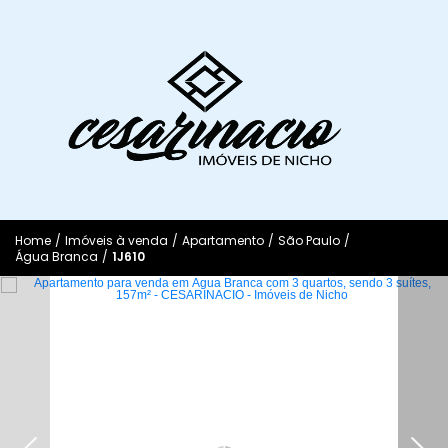
Home
/
Imóveis à venda
/
Apartamento
/
São Paulo
/
Água Branca
/
1J610