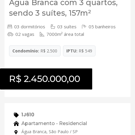
Água Branca com 3 quartos,
sendo 3 suítes, 157m²
03 dormitórios
03 suítes
05 banheiros
02 vagas
7000m² área total
Condomínio:
R$ 2.500
IPTU:
R$ 549
R$ 2.450.000,00
1J610
Apartamento - Residencial
Água Branca, São Paulo / SP