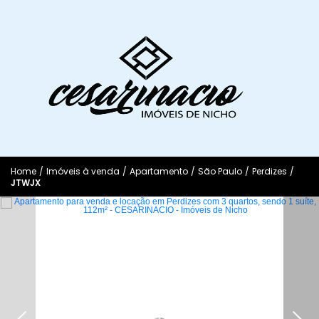
Home
/
Imóveis à venda
/
Apartamento
/
São Paulo
/
Perdizes
/
JTWJX