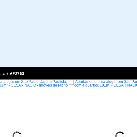
sta
/
AP2763