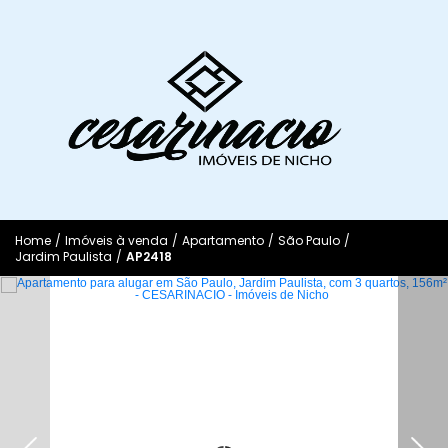
Home
/
Imóveis à venda
/
Apartamento
/
São Paulo
/
Jardim Paulista
/
AP2418