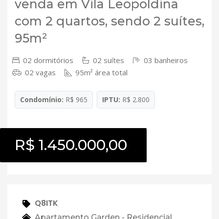
venda em Vila Leopoldina
com 2 quartos, sendo 2 suítes,
95m²
02 dormitórios
02 suítes
03 banheiros
02 vagas
95m² área total
Condomínio:
R$ 965
IPTU:
R$ 2.800
R$ 1.450.000,00
Q8ITK
Apartamento Garden - Residencial