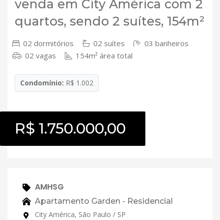
venda em City América com 2
quartos, sendo 2 suítes, 154m²
02 dormitórios
02 suítes
03 banheiros
02 vagas
154m² área total
Condomínio:
R$ 1.002
R$ 1.750.000,00
AMHSG
Apartamento Garden - Residencial
City América, São Paulo / SP