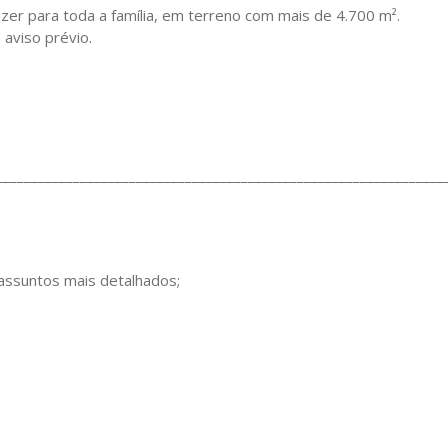
zer para toda a família, em terreno com mais de 4.700 m².
 aviso prévio.
________________________________________________________________
 assuntos mais detalhados;