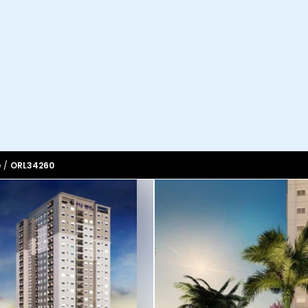
e
/
ORL34260