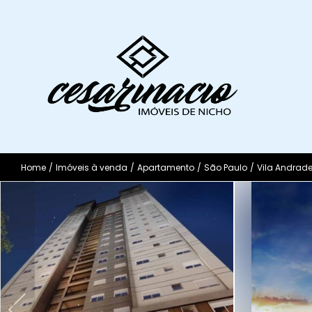
Home
/
Imóveis à venda
/
Apartamento
/
São Paulo
/
Vila Andrad