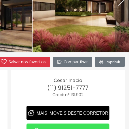
Salvar nos favoritos
Compartilhar
Imprimir
Cesar Inacio
(11) 91251-7777
Creci: nº 131.902
MAIS IMÓVEIS DESTE CORRETOR