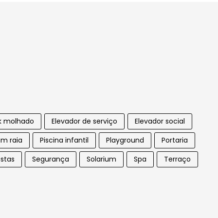
k molhado
Elevador de serviço
Elevador social
om raia
Piscina infantil
Playground
Portaria
estas
Segurança
Solarium
Spa
Terraço