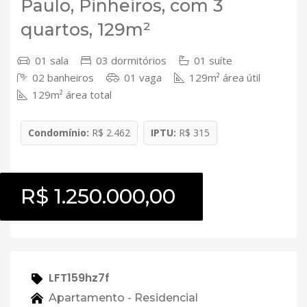
Paulo, Pinheiros, com 3
quartos, 129m²
01 sala
03 dormitórios
01 suíte
02 banheiros
01 vaga
129m² área útil
129m² área total
Condomínio:
R$ 2.462
IPTU:
R$ 315
R$ 1.250.000,00
LFT159hz7f
Apartamento - Residencial