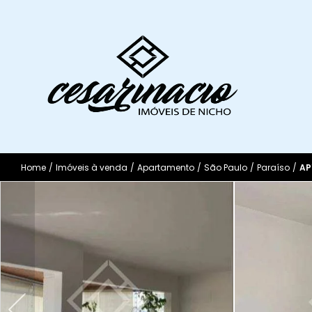
Home
/
Imóveis à venda
/
Apartamento
/
São Paulo
/
Paraíso
/
AP