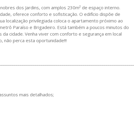
nobres dos Jardins, com amplos 230m² de espaço interno.
de, oferece conforto e sofisticação. O edifício dispõe de
 Sua localização privilegiada coloca o apartamento próximo ao
 metrô Paraíso e Brigadeiro. Está também a poucos minutos do
s da cidade. Venha viver com conforto e segurança em local
, não perca esta oportunidade!!!
________________________________________________________________
 assuntos mais detalhados;