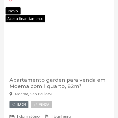
Novo
Aceita financiamento
Apartamento garden para venda em
Moema com 1 quarto, 82m²
Moema, São Paulo/SP
ILPCN
VENDA
1 dormitório
1 banheiro